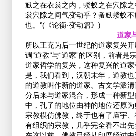
虱之在衣裳之内，蝼蚁之在穴隙之
裳穴隙之间气变动乎？蚤虱蝼蚁不
也。”(《论衡·变动篇》)
道家
所以王充为后一世纪的道家复兴开
调“道教”与“道家”的区别，前者
道家哲学的复兴，这种复兴的道家哲
是，我们看到，汉朝末年，道教也
的道教叫作新的道家。古文学派清
分后来与道家混合，形成一种新型
中，孔子的地位由神的地位还原为
宗教模仿佛教，终于也有了庙宇、
有组织的宗教，几乎完全看不出先
在这以前，佛教已经从印度经过中