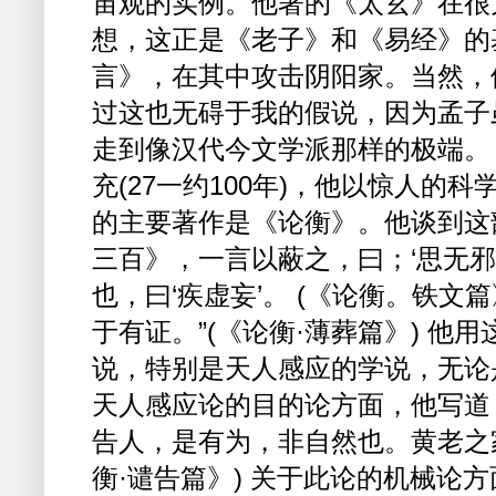
宙观的实例。他著的《太玄》在很
想，这正是《老子》和《易经》的
言》，在其中攻击阴阳家。当然，
过这也无碍于我的假说，因为孟子
走到像汉代今文学派那样的极端。
充(27一约100年)，他以惊人的
的主要著作是《论衡》。他谈到这
三百》，一言以蔽之，曰；‘思无邪
也，曰‘疾虚妄’。 (《论衡。铁文
于有证。”(《论衡·薄葬篇》) 
说，特别是天人感应的学说，无论
天人感应论的目的论方面，他写道
告人，是有为，非自然也。黄老之
衡·谴告篇》) 关于此论的机械论