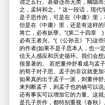
谓之五行。甚僻违而无类，幽隐而
之，孟轲和之。” 这一段话，现
是子思作的，可是在《中庸》里，
但是在《中庸》里，还是有这样的
将亡，必有妖孽。”(第二十四章 
必有王者兴。”(《公孙丑》下)这
的作者(如果不是子思本人，也一
信天人感应和历史循环。我们会想
很显著的。 若把董仲舒看成与孟
的荀子对子思、孟子的非议就更加
如果真的出于孟子一派，则董仲舒
来判断孟子，则孟子也的确可以说是
还有事实可以增加它的力量。这就
是孔子所作，都特别重视《春秋》