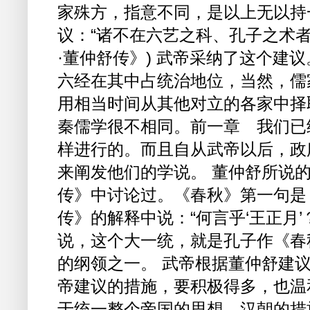
家殊方，指意不同，是以上无以持
议：“诸不在六艺之科、孔子之术者
·董仲舒传》) 武帝采纳了这个建
六经在其中占统治地位，当然，儒
用相当时间从其他对立的各家中择
秦儒学很不相同。前一章 我们已
样进行的。而且自从武帝以后，政
来阐发他们的学说。 董仲舒所说
传》中讨论过。《春秋》第一句是
传》的解释中说：“何言乎‘王正月
说，这个大一统，就是孔子作《春
的纲领之一。 武帝根据董仲舒建
帝建议的措施，要积极得多，也温
于统一整个帝国的思想。汉朝的措