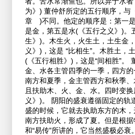
者。苦水常渐鱼也。所以异于水者
为》) 董仲舒所定的五行顺序，与
章 )不同。他定的顺序是：第一
是金，第五是水(《五行之义》)。
生》)。木生火，火生土，土生金
义》)，这是 “比相生”。木胜土
(《五行相胜》)，这是“间相胜”
金、水各主管四季的一季，四方的
南方和夏季，金主管西方和秋季、
且扶助木、火、金、水。四时变换
义》)。 阴阳的盛衰遵循固定的
盛的时候，它就去执助东方的木，
南方扶助火，形成了夏。但是根据
和“易传”所讲的，它当然盛极必