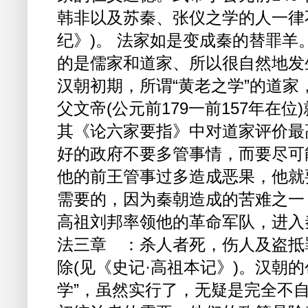
韩非以及苏秦、张仪之学的人一律
纪》)。 法家如是变成秦的替罪
的是儒家和道家、所以很自然地发
汉朝初期，所谓“黄老之学”的道
父文帝(公元前179一前157年在
其《论六家要指》中对道家评价最
好的政府不要多管事情，而要尽可
他的前王管事过多造成恶果，他就
需要的，因为秦朝造成的苦难之一
高祖刘邦率领他的革命军队，进入
法三章 ：杀人者死，伤人及盗抵
除(见《史记·高祖本记》)。汉朝
学”，虽然实行了，无疑是完全不