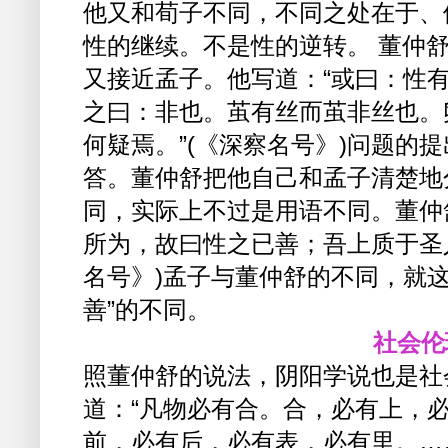
他又和荀子不同，不同之处在于、
性的继续。不是性的逆转。 董仲
又接近孟子。他写道：“或曰：性
之曰：非也。茧有丝而茧非丝也。
何疑焉。”(《深察名号》)问题的
答。董仲舒把他自己和孟子清楚地
同，实际上不过是用语不同。董仲
所为，故曰性之已善；吾上质于圣
名号》)孟子与董仲舒的不同，就这
善”的不同。
社会伦
照董仲舒的说法，阴阳学说也是社
道：“凡物必有合。合，必有上，
前，必有后，必有表，必有里。…