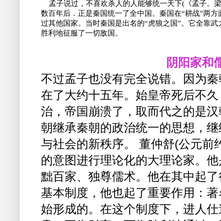
    孟子说过，不喜欢杀人的人能够统一天下(《孟子。
数百年后．正是秦国统一了全中国。秦国在“耕战”两方
过其他国家。当时秦国是出名的“虎狼之国”。它全靠武
胜利地征服了一切敌国。

阴阳家和
不过孟子也没有完全说错。因为秦
在了大约十五年。始皇帝死后不久
治，帝国崩溃了，取而代之的是汉朝(
朝继承秦朝的政治统一的思想，继
与社会的新秩序。 董仲舒(公元前约
的意图进行理论化的大理论家。他
黜百家、独尊儒术。他在其中起了
基本制度，他也起了重要作用：著
始形成的。在这个制度下，进人仕