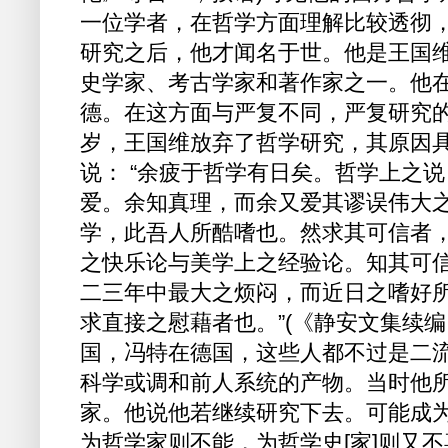
一位学者，在哲学方面理解比较透彻
研究之后，他才闻名于世。他是王国维(1
史学家、考古学家和著作家之一。他
德。在这方面与严复不同，严复研究
岁，王国维放弃了哲学研究，其原因
说： “余疲于哲学有日矣。哲学上之
爱。余知真理，而余又爱其谬误伟大
学，此吾人所酷嗜也。然求其可信者
之快乐论与美学上之经验论。知其可
二三年中最大之烦闷，而近日之嗜好
求直接之慰藉者也。”(《静安文集续编
国，冯特在德国，这些人都不过是二
科学或调和前人系统的产物。当时他
家。他说他若继续研究下去。可能成为
为哲学家则不能，为哲学史[家]则又不