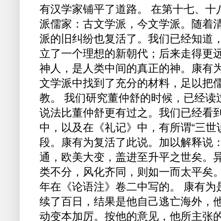
有汉学家铺平了道路。 在第十七、十
派儒家：古文学派，今文学派。随着
派的旧纠纷也复活了。我们已经知道
立了一个理想的新朝代；后来走得更
神人，是人类中间的真正的神。康有
文学派中找到了充分的材料，足以把
教。 我们研究董仲舒的时候，已经读
说法比董仲舒更有过之。我们已经看
中，以及在《礼记》中，有所谓“三世
段。康有为复活了此说。加以解释说：
通，欧美大变，盖进至升平之世矣。
类不分，风化齐同，则如一而太平矣。孔
年在《论语注》卷二中写的。 康有为
续了百日，结果是他自己逃亡海外，
动变本加厉。按他的意见，他所主张